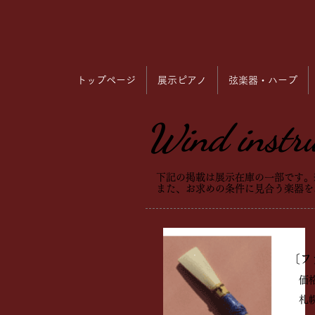
トップページ
展示ピアノ
弦楽器・ハープ
Wind instr
下記の掲載は展示在庫の一部です。
また、お求めの条件に見合う楽器を
〔フ
価格：
札幌