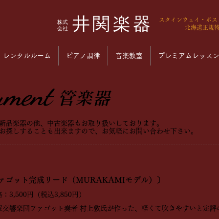
井関楽器
​スタインウェイ・ボ
​株式
会社
北海道正規
レンタルルーム
ピアノ調律
音楽教室
プレミアムレッス
ument
管楽器
新品楽器の他、中古楽器もお取り扱いしております。
お探しすることも出来ますので、お気軽にお問い合わせ下さい。
ァゴット完成リード（MURAKAMIモデル）〕
3,500円（税込3,850円）
交響楽団ファゴット奏者 村上敦氏が作った、軽くて吹きやすいと定評