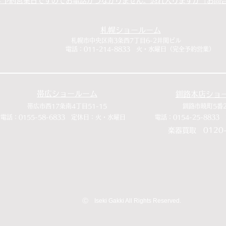
全予約営業日ですのでお電話がつながりません。恐れ入りますが「お問
札幌ショールーム
​札幌市中央区南3条西7丁目6-2井関ビル
​電話：011-214-8833 火・水曜日（完全予約営業）
帯広ショールーム
釧路本店ショ
​帯広市西17条南4丁目51-15
​釧路市暁町5番
​電話：0155-58-6833 定休日：火・水曜日
​電話：0154-25-88
​楽器買取 0120-
​Ⓒ Iseki Gakki All Rights Reserved.