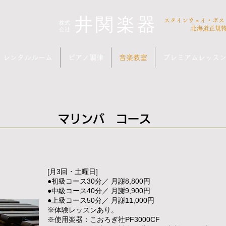
井関楽器
​スタインウェイ・ボ
​株式
会社
北海道正規
レンタルルーム
ピアノ調律
音楽教室
プレミアムレッス
​マリンバ コース
[月3回・土曜日]
】
●初級コース30分／ 月謝8,800円
●中級コース40分／ 月謝9,900円
●上級コース50分／ 月謝11,000円
​※体験レッスンあり。
​※使用楽器：こおろぎ社PF3000CF