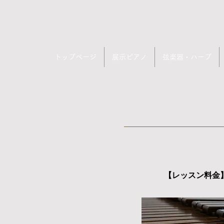
トップページ
展示ピアノ
弦楽器・ハープ
​【レッスン料
金