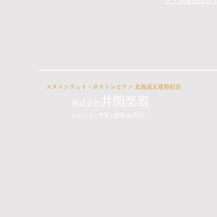
火・水曜日は完
​スタインウェイ・ボストンピアノ
北海道正規特約店
井関楽器
株式会社
今年
創業46周年
おかげさまで
で