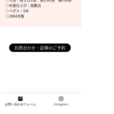
◇寸法：高さ121㎝ 奥行61㎝ 幅150㎝
◇外装仕上げ：黒艶出
◇ペダル：3本
◇1994年製
​お気軽にお問い合わせください。
お問合わせ・試弾のご予約
​​電話：011-214-8833
​​営業時間：10：00～18：00
火・水曜日は完全予約営業日ですのでお電話がつな
がりません。恐れ入りますが「お問合わせフォー
ム」よりご連絡下さい。
札幌ショールーム
お問い合わせフォーム
Instagram
​札幌市中央区南3条西7丁目6-2井関ビル
​電話：011-214-8833 火・水曜日（完全予約営業）