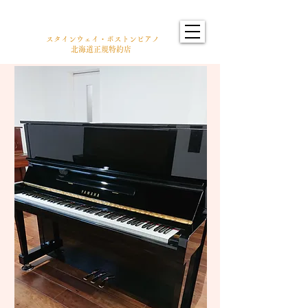
井関楽器
​株式
会社
​スタインウェイ・ボストンピアノ
北海道正規特約店