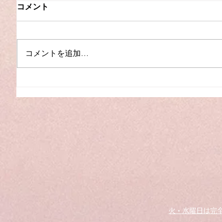
コメント
コメントを追加…
夏季休
【入荷】YAMAHA C3L（中
古）
火・水曜日は完