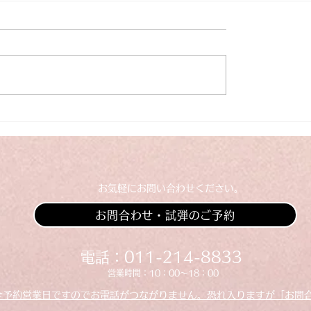
業のお知らせ
【入荷情報】ヤマハグ
ピアノC3L（中古）
​お気軽にお問い合わせください。
お問合わせ・試弾のご予約
​​電話：011-214-8833
​​営業時間：10：00～18：00
全予約営業日ですのでお電話がつながりません。恐れ入りますが「お問