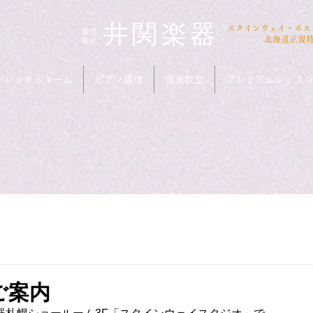
井関楽器
​スタインウェイ・ボ
​株式
会社
北海道正規
レンタルルーム
ピアノ調律
音楽教室
プレミアムレッス
tのご案内