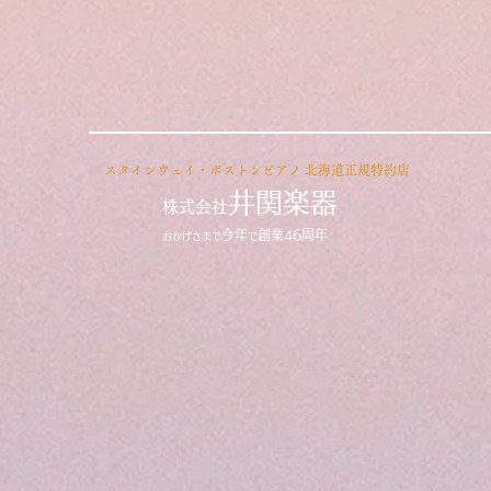
​スタインウェイ・ボストンピアノ
北海道正規特約店
井関楽器
株式会社
今年
創業46周年
おかげさまで
で