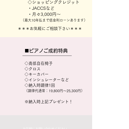
◇ショッピングクレジット
・JACCS
​など​
​・月々3,000円～
​（最大10年払まで低金利ローンあります
）
＊＊＊​お気軽にご相談下さい＊＊＊
​■ピアノご成約特典
​◇高低自在椅子
◇クロス
◇キーカバー
◇
インシュレーターなど
◇納入時調律1回​
（調律代通常：19,800円～25,300円）
※納入時上記プレゼント！
​お気軽にお問い合わせください。