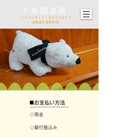
井関楽器
​株式
会社
​スタインウェイ・ボストンピアノ
北海道正規特約店
​■お支払い方法
​◇現金​
​◇銀行振込み