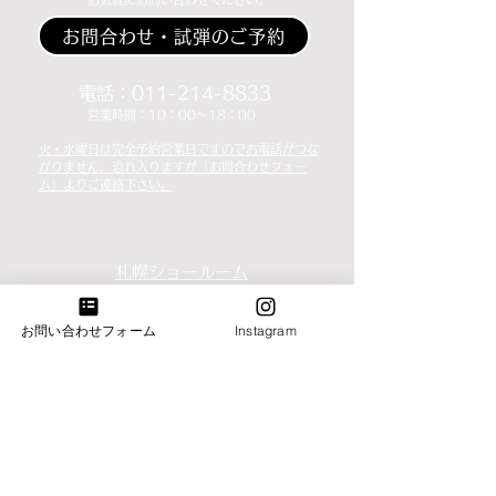
お問合わせ・試弾のご予約
​​電話：011-214-8833
​​営業時間：10：00～18：00
火・水曜日は完全予約営業日ですのでお電話がつな
がりません。恐れ入りますが「お問合わせフォー
ム」よりご連絡下さい。
札幌ショールーム
​札幌市中央区南3条西7丁目6-2井関ビル
​電話：011-214-8833 火・水曜日（完全予約営業）
お問い合わせフォーム
Instagram
帯広ショールーム
​電話：0155-58-6833 定休日：火・水曜日
​帯広市西17条南4丁目51-15