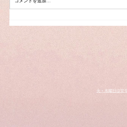
コメントを追加…
夏季休
【入荷】YAMAHA C3L（中
古）
火・水曜日は完