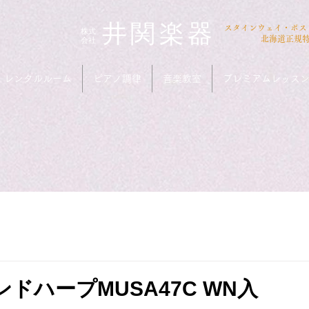
井関楽器
​スタインウェイ・ボ
​株式
会社
北海道正規
レンタルルーム
ピアノ調律
音楽教室
プレミアムレッス
ドハープMUSA47C WN入