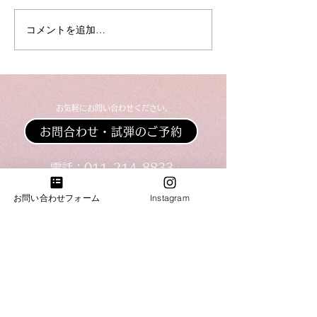
夏季休業のお知らせ
コメントを追加…
【入荷情報】ヤ
ンドピアノC3L
​お気軽にお問い合わせください。
お問合わせ・試弾のご予約
​​電話：011-214-8833
​​営業時間：10：00～18：00
お問い合わせフォーム
Instagram
火・水曜日は完全予約営業日ですのでお電話がつな
がりません。恐れ入りますが「お問合わせフォー
ム」よりご連絡下さい。
札幌ショールーム
​札幌市中央区南3条西7丁目6-2井関ビル
​電話：011-214-8833 火・水曜日（完全予約営業）