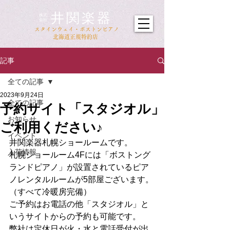
井関楽器
​株式
会社
​スタインウェイ・ボストンピアノ
北海道正規特約店
記事
全ての記事
2023年9月24日
全ての記事
予約サイト「スタジオル」
お知らせ
ご利用ください♪
イベント
井関楽器札幌ショールームです。
入荷情報
札幌ショールーム4Fには「ボストング
ランドピアノ」が設置されているピア
ノレンタルルームが5部屋ございます。
（すべて冷暖房完備）
ご予約はお電話の他「スタジオル」と
いうサイトからの予約も可能です。
弊社は定休日が火・水と電話受付が出