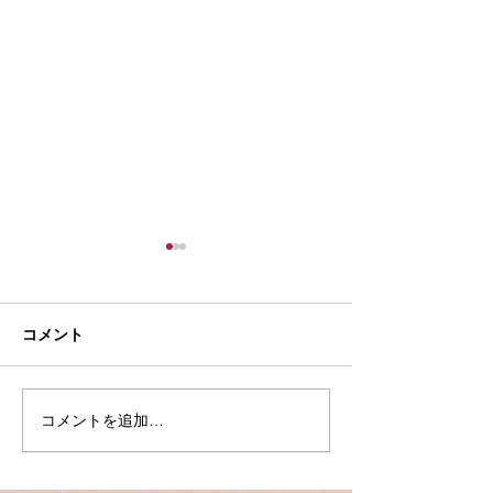
コメント
夏季休業のお知らせ
コメントを追加…
【入荷情報】ヤ
ンドピアノC3L