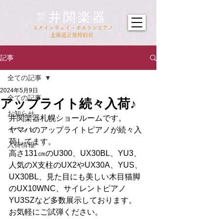
井関楽器
​株式
会社
​スタインウェイ・ボストンピアノ
北海道正規特約店
記事
全ての記事
2024年5月9日
全ての記事
アップライト続々入荷♪
お知らせ
井関楽器札幌ショールームです。
イベント
ヤマハのアップライトピアノが続々入
荷してます。
入荷情報
高さ131㎝のU300、UX30BL、YU3、
人気のX支柱のUX2やUX30A、YUS、
UX30BL、見た目にも美しい木目猫脚
のUX10WNC、サイレントピアノ
YU3SZなど多数展示しております。
お気軽にご試弾ください。