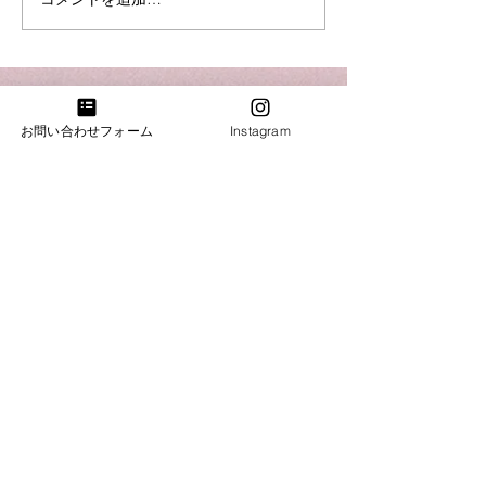
【入荷情報】ヤ
ンドピアノC3L
​お気軽にお問い合わせください。
お問い合わせフォーム
Instagram
お問合わせ・試弾のご予約
​​電話：011-214-8833
​​営業時間：10：00～18：00
火・水曜日は完全予約営業日ですのでお電話がつな
がりません。恐れ入りますが「お問合わせフォー
ム」よりご連絡下さい。
札幌ショールーム
​札幌市中央区南3条西7丁目6-2井関ビル
​電話：011-214-8833 火・水曜日（完全予約営業）