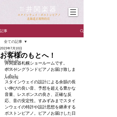
井関楽器
​株式
会社
​スタインウェイ・ボストンピアノ
北海道正規特約店
記事
全ての記事
2023年7月10日
全ての記事
お客様のもとへ！
お知らせ
井関楽器札幌ショールームです。
イベント
ボストングランドピアノお届け致しま
した！
入荷情報
スタインウェイの設計による余韻の長
い伸びの良い音、予想を超える豊かな
音量、レスポンスの良さ、正確な反
応、音の安定性。すみずみまでスタイ
ンウェイの特許や設計思想を継承する
ボストンピアノ。ピアノお届けした日