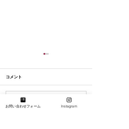
コメント
夏季休業のお知らせ
コメントを追加…
【入荷情報】ヤ
お問い合わせフォーム
Instagram
ンドピアノC3L