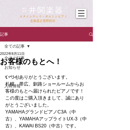
井関楽器
​株式
会社
​スタインウェイ・ボストンピアノ
北海道正規特約店
記事
全ての記事
2022年8月11日
全ての記事
お客様のもとへ！
お知らせ
イベント
いつもありがとうございます。
札幌、帯広、釧路ショールームからお
入荷情報
客様のもとへ届けられたピアノです！
この度はご購入頂きまして、誠にあり
がとうございました。
YAMAHAグランドピアノC3A（中
古）、YAMAHAアップライトUX-3（中
古）、KAWAI BS20（中古）です。