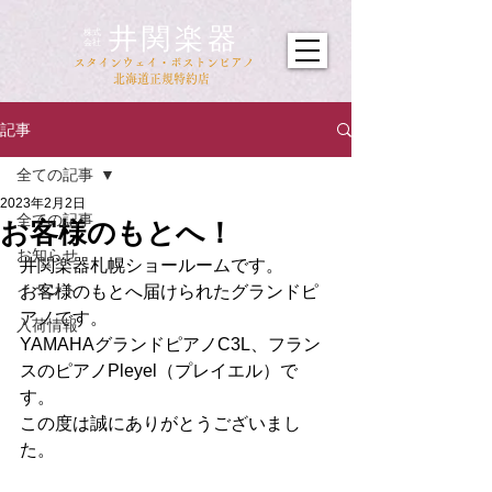
井関楽器
​株式
会社
​スタインウェイ・ボストンピアノ
北海道正規特約店
記事
全ての記事
2023年2月2日
全ての記事
お客様のもとへ！
お知らせ
井関楽器札幌ショールームです。
イベント
お客様のもとへ届けられたグランドピ
アノです。
入荷情報
YAMAHAグランドピアノC3L、フラン
スのピアノPleyel（プレイエル）で
す。
この度は誠にありがとうございまし
た。