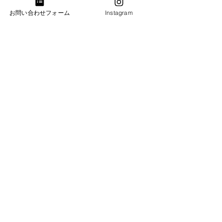
夏季休業のお知
お問い合わせフォーム
Instagram
コメントを追加…
【入荷】YAMAHA
C3L（中古）
​お気軽にお問い合わせください。
お問合わせ・試弾のご予約
​​電話：011-214-8833
​​営業時間：10：00～18：00
火・水曜日は完全予約営業日ですのでお電話がつな
がりません。恐れ入りますが「お問合わせフォー
ム」よりご連絡下さい。
札幌ショールーム
​札幌市中央区南3条西7丁目6-2井関ビル
​電話：011-214-8833 火・水曜日（完全予約営業）