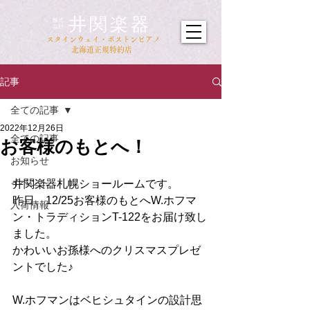
井関楽器
​株式
会社
​スタインウェイ・ボストンピアノ
北海道正規特約店
記事
全ての記事
2022年12月26日
全ての記事
お客様のもとへ！
お知らせ
イベント
井関楽器札幌ショールームです。
昨日、12/25お客様のもとへW.ホフマ
入荷情報
ン・トラディションT-122をお届け致し
ました。
かわいいお孫様へのクリスマスプレゼ
ントでした♪
W.ホフマンはベヒシュタインの設計思