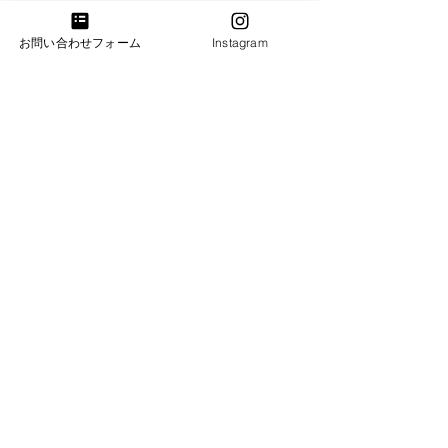
夏季休業のお知
お問い合わせフォーム
Instagram
コメントを追加…
【入荷】YAMAHA
C3L（中古）
​お気軽にお問い合わせください。
お問合わせ・試弾のご予約
​​電話：011-214-8833
​​営業時間：10：00～18：00
火・水曜日は完全予約営業日ですのでお電話がつな
がりません。恐れ入りますが「お問合わせフォー
ム」よりご連絡下さい。
札幌ショールーム