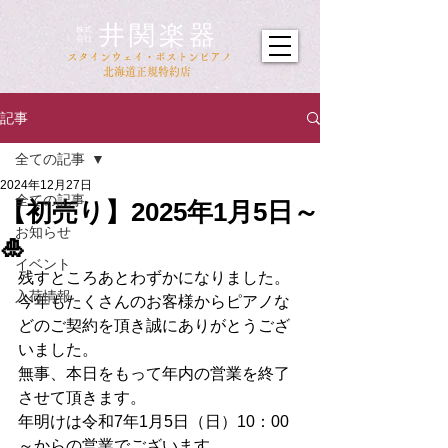
井関楽器
​株式
会社
​スタインウェイ・ボストンピアノ
北海道正規特約店
記事
全ての記事
2024年12月27日
全ての記事
【初売り】2025年1月5日～
お知らせ
🎍
イベント
残すところあとわずかになりました。
入荷情報
今年もたくさんのお客様からピアノな
どのご契約を頂き誠にありがとうござ
いました。
無事、本日をもって年内の営業を終了
させて頂きます。
年明けは令和7年1月5日（日）10：00
～からの営業でございます。