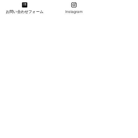
お問合わせ・試弾のご予約
お問い合わせフォーム
Instagram
​​電話：011-214-8833
​​営業時間：10：00～18：00
火・水曜日は完全予約営業日ですのでお電話がつな
がりません。恐れ入りますが「お問合わせフォー
ム」よりご連絡下さい。
札幌ショールーム
​札幌市中央区南3条西7丁目6-2井関ビル
​電話：011-214-8833 火・水曜日（完全予約営業）
帯広ショールーム
​電話：0155-58-6833 定休日：火・水曜日
​帯広市西17条南4丁目51-15