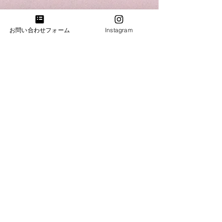
​お気軽にお問い合わせください。
お問合わせ・試弾のご予約
お問い合わせフォーム
Instagram
​​電話：011-214-8833
​​営業時間：10：00～18：00
火・水曜日は完全予約営業日ですのでお電話がつな
がりません。恐れ入りますが「お問合わせフォー
ム」よりご連絡下さい。
札幌ショールーム
​札幌市中央区南3条西7丁目6-2井関ビル
​電話：011-214-8833 火・水曜日（完全予約営業）
帯広ショールーム
​電話：0155-58-6833 定休日：火・水曜日
​帯広市西17条南4丁目51-15