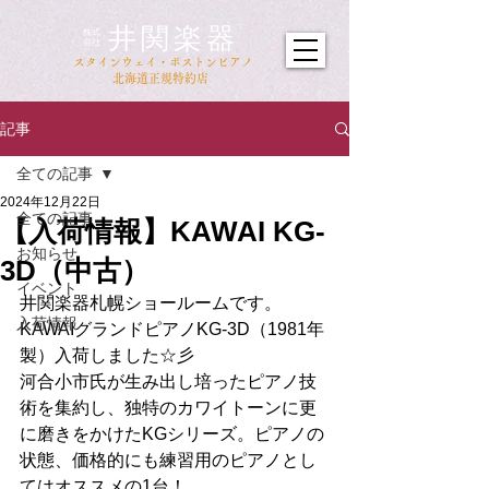
井関楽器
​株式
会社
​スタインウェイ・ボストンピアノ
北海道正規特約店
記事
全ての記事
2024年12月22日
全ての記事
【入荷情報】KAWAI KG-
お知らせ
3D（中古）
イベント
井関楽器札幌ショールームです。
入荷情報
KAWAIグランドピアノKG-3D（1981年
製）入荷しました☆彡
河合小市氏が生み出し培ったピアノ技
術を集約し、独特のカワイトーンに更
に磨きをかけたKGシリーズ。ピアノの
状態、価格的にも練習用のピアノとし
てはオススメの1台！