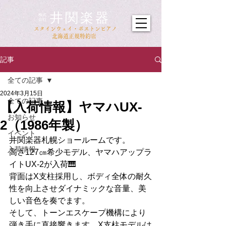
井関楽器
​株式
会社
​スタインウェイ・ボストンピアノ
北海道正規特約店
記事
全ての記事
2024年3月15日
全ての記事
【入荷情報】ヤマハUX-
お知らせ
2（1986年製）
イベント
井関楽器札幌ショールームです。
入荷情報
高さ127㎝希少モデル、ヤマハアップラ
イトUX-2が入荷🎹
背面はX支柱採用し、ボディ全体の耐久
性を向上させダイナミックな音量、美
しい音色を奏でます。
そして、トーンエスケープ機構により
弾き手に直接響きます。X支柱モデルは