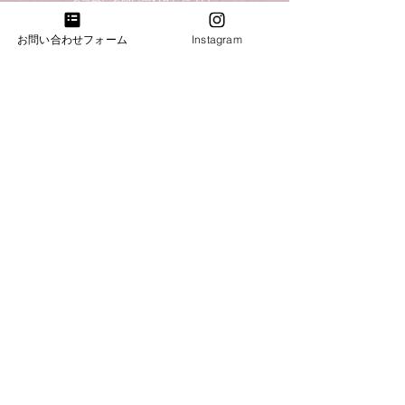
​お気軽にお問い合わせください。
お問合わせ・試弾のご予約
お問い合わせフォーム
Instagram
​​電話：011-214-8833
​​営業時間：10：00～18：00
火・水曜日は完全予約営業日ですのでお電話がつな
がりません。恐れ入りますが「お問合わせフォー
ム」よりご連絡下さい。
札幌ショールーム
​札幌市中央区南3条西7丁目6-2井関ビル
​電話：011-214-8833 火・水曜日（完全予約営業）
帯広ショールーム
​電話：0155-58-6833 定休日：火・水曜日
​帯広市西17条南4丁目51-15