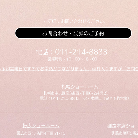
​お気軽にお問い合わせください。
お問合わせ・試弾のご予約
​​電話：011-214-8833
​​営業時間：10：00～18：00
全予約営業日ですのでお電話がつながりません。恐れ入りますが「お問
札幌ショールーム
​札幌市中央区南3条西7丁目6-2井関ビル
​電話：011-214-8833 火・水曜日（完全予約営業）
帯広ショールーム
釧路本店ショ
​帯広市西17条南4丁目51-15
​釧路市暁町5番