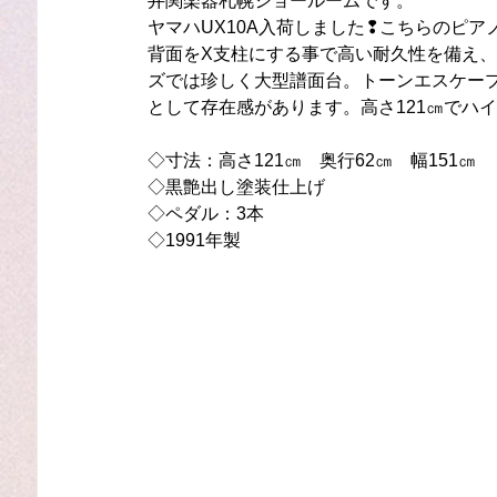
井関楽器札幌ショールームです。
ヤマハUX10A入荷しました❢こちらのピアノ
背面をX支柱にする事で高い耐久性を備え
ズでは珍しく大型譜面台。トーンエスケー
として存在感があります。高さ121㎝でハ
◇寸法：高さ121㎝　奥行62㎝　幅151㎝ 　
◇黒艶出し塗装仕上げ
◇ペダル：3本
◇1991年製