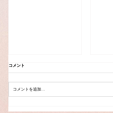
コメント
コメントを追加…
夏季休
【入荷】YAMAHA C3L（中
古）