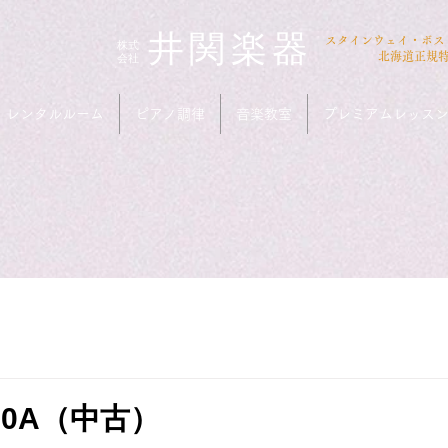
井関楽器
​スタインウェイ・ボ
​株式
会社
北海道正規
レンタルルーム
ピアノ調律
音楽教室
プレミアムレッス
10A（中古）