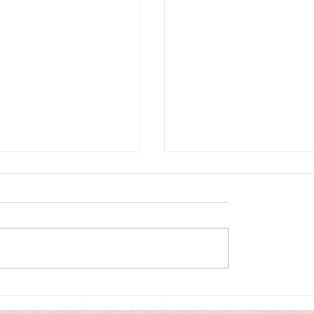
業のお知らせ
【入荷情報】ヤマハグ
ピアノC3L（中古）