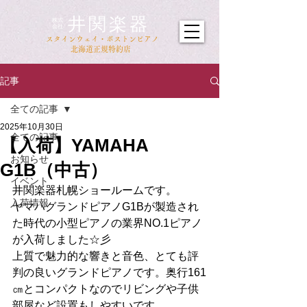
井関楽器
​株式
会社
​スタインウェイ・ボストンピアノ
北海道正規特約店
記事
全ての記事
2025年10月30日
全ての記事
【入荷】YAMAHA
お知らせ
G1B（中古）
イベント
井関楽器札幌ショールームです。
入荷情報
ヤマハグランドピアノG1Bが製造され
た時代の小型ピアノの業界NO.1ピアノ
が入荷しました☆彡
上質で魅力的な響きと音色、とても評
判の良いグランドピアノです。奥行161
㎝とコンパクトなのでリビングや子供
部屋など設置もしやすいです。