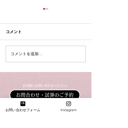
コメント
夏季休業のお知らせ
コメントを追加…
【入荷情報】ヤ
ンドピアノC3L
​お気軽にお問い合わせください。
お問合わせ・試弾のご予約
​​電話：011-214-8833
お問い合わせフォーム
Instagram
​​営業時間：10：00～18：00
火・水曜日は完全予約営業日ですのでお電話がつな