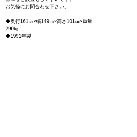
お気軽にお問合わせ下さい。
◆奥行161㎝×幅149㎝×高さ101㎝×重量
290㎏
◆1991年製