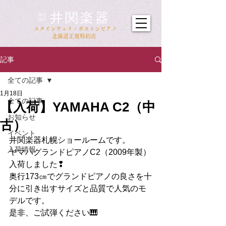
井関楽器
​株式
会社
​スタインウェイ・ボストンピアノ
北海道正規特約店
記事
全ての記事
1月18日
全ての記事
【入荷】YAMAHA C2（中
お知らせ
古）
イベント
井関楽器札幌ショールームです。
入荷情報
ヤマハグランドピアノC2（2009年製）
入荷しました❢
奥行173㎝でグランドピアノの良さを十
分に引き出すサイズと品質で人気のモ
デルです。
是非、ご試弾ください🎹