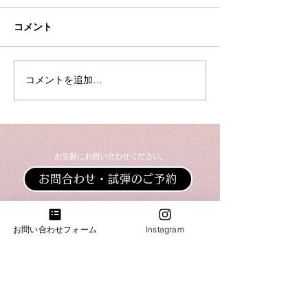
コメント
夏季休業のお知らせ
コメントを追加…
【入荷情報】ヤ
ンドピアノC3L
​お気軽にお問い合わせください。
お問合わせ・試弾のご予約
​​電話：011-214-8833
お問い合わせフォーム
Instagram
​​営業時間：10：00～18：00
火・水曜日は完全予約営業日ですのでお電話がつな
がりません。恐れ入りますが「お問合わせフォー
ム」よりご連絡下さい。