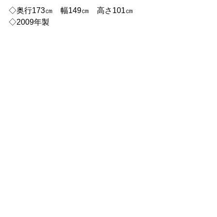
◇奥行173㎝　幅149㎝　高さ101㎝
◇2009年製