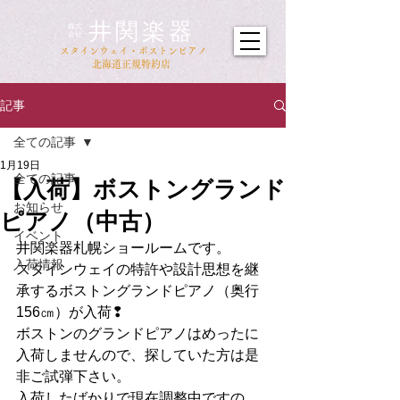
井関楽器
​株式
会社
​スタインウェイ・ボストンピアノ
北海道正規特約店
記事
全ての記事
1月19日
全ての記事
【入荷】ボストングランド
お知らせ
ピアノ（中古）
イベント
井関楽器札幌ショールームです。
入荷情報
スタインウェイの特許や設計思想を継
承するボストングランドピアノ（奥行
156㎝）が入荷❢
ボストンのグランドピアノはめったに
入荷しませんので、探していた方は是
非ご試弾下さい。
入荷したばかりで現在調整中ですの