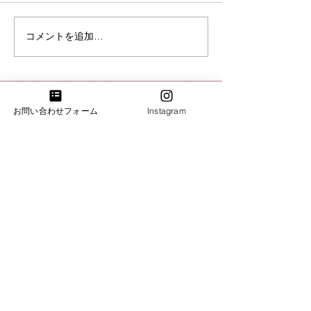
夏季休業のお知らせ
コメントを追加…
【入荷情報】ヤ
ンドピアノC3L
お問い合わせフォーム
Instagram
​お気軽にお問い合わせください。
お問合わせ・試弾のご予約
​​電話：011-214-8833
​​営業時間：10：00～18：00
火・水曜日は完全予約営業日ですのでお電話がつな
がりません。恐れ入りますが「お問合わせフォー
ム」よりご連絡下さい。
札幌ショールーム
​札幌市中央区南3条西7丁目6-2井関ビル