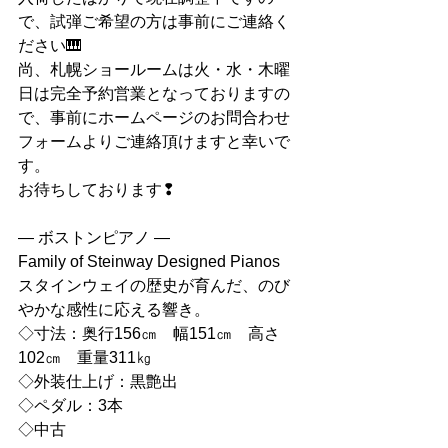
で、試弾ご希望の方は事前にご連絡く
ださい🎹
尚、札幌ショールームは火・水・木曜
日は完全予約営業となっておりますの
で、事前にホームページのお問合わせ
フォームよりご連絡頂けますと幸いで
す。
お待ちしております❢
― ボストンピアノ ―
Family of Steinway Designed Pianos
スタインウェイの歴史が育んだ、のび
やかな感性に応える響き。
◇寸法：奥行156㎝　幅151㎝　高さ
102㎝　重量311㎏
◇外装仕上げ：黒艶出
◇ペダル：3本
◇中古