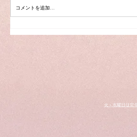
コメントを追加…
夏季休
【入荷】YAMAHA C3L（中
古）
火・水曜日は完