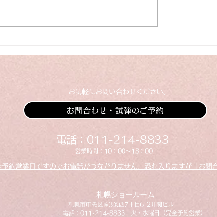
業のお知らせ
【入荷情報】ヤマハグ
ピアノC3L（中古）
​お気軽にお問い合わせください。
お問合わせ・試弾のご予約
​​電話：011-214-8833
​​営業時間：10：00～18：00
全予約営業日ですのでお電話がつながりません。恐れ入りますが「お問
札幌ショールーム
​札幌市中央区南3条西7丁目6-2井関ビル
​電話：011-214-8833 火・水曜日（完全予約営業）