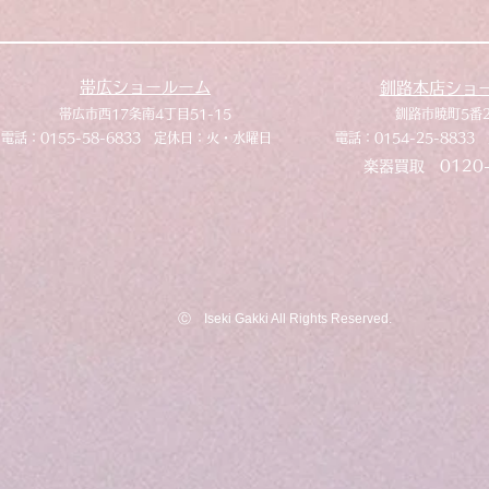
帯広ショールーム
釧路本店ショ
​帯広市西17条南4丁目51-15
​釧路市暁町5番
​電話：0155-58-6833 定休日：火・水曜日
​電話：0154-25-88
​楽器買取 0120-
​Ⓒ Iseki Gakki All Rights Reserved.