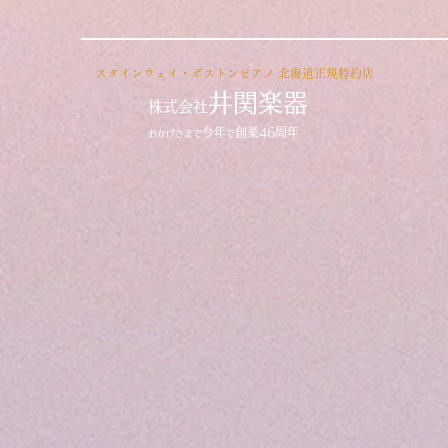
​スタインウェイ・ボストンピアノ
北海道正規特約店
井関楽器
株式会社
今年
創業46周年
おかげさまで
で