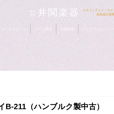
井関楽器
​スタインウェイ・ボ
​株式
会社
北海道正規
レンタルルーム
ピアノ調律
音楽教室
プレミアムレッス
B-211（ハンブルク製中古）